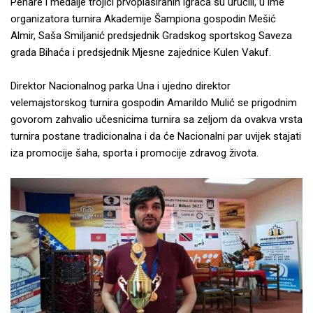
Pehare i medalje trojici prvoplasiranih igrača su uručili, u ime
organizatora turnira Akademije Šampiona gospodin Mešić
Almir, Saša Smiljanić predsjednik Gradskog sportskog Saveza
grada Bihaća i predsjednik Mjesne zajednice Kulen Vakuf.
Direktor Nacionalnog parka Una i ujedno direktor
velemajstorskog turnira gospodin Amarildo Mulić se prigodnim
govorom zahvalio učesnicima turnira sa zeljom da ovakva vrsta
turnira postane tradicionalna i da će Nacionalni par uvijek stajati
iza promocije šaha, sporta i promocije zdravog života.