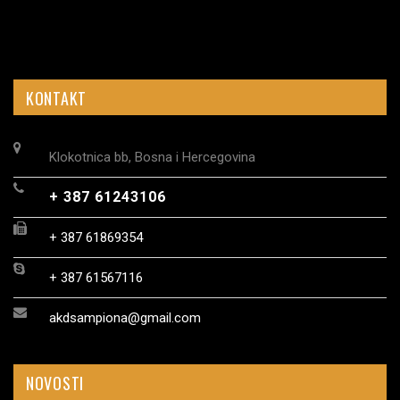
KONTAKT
Klokotnica bb, Bosna i Hercegovina
+ 387 61243106
+ 387 61869354
+ 387 61567116
akdsampiona@gmail.com
NOVOSTI