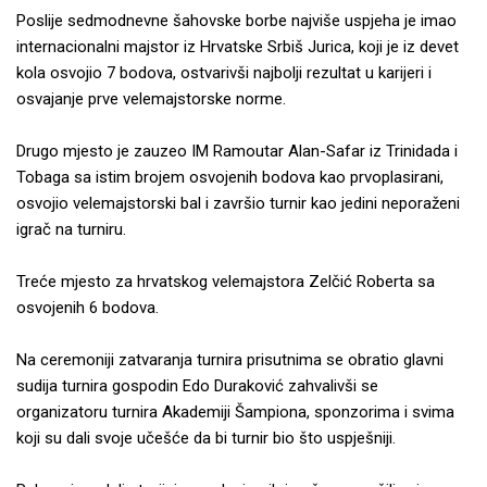
Poslije sedmodnevne šahovske borbe najviše uspjeha je imao
internacionalni majstor iz Hrvatske Srbiš Jurica, koji je iz devet
kola osvojio 7 bodova, ostvarivši najbolji rezultat u karijeri i
osvajanje prve velemajstorske norme.
Drugo mjesto je zauzeo IM Ramoutar Alan-Safar iz Trinidada i
Tobaga sa istim brojem osvojenih bodova kao prvoplasirani,
osvojio velemajstorski bal i završio turnir kao jedini neporaženi
igrač na turniru.
Treće mjesto za hrvatskog velemajstora Zelčić Roberta sa
osvojenih 6 bodova.
Na ceremoniji zatvaranja turnira prisutnima se obratio glavni
sudija turnira gospodin Edo Duraković zahvalivši se
organizatoru turnira Akademiji Šampiona, sponzorima i svima
koji su dali svoje učešće da bi turnir bio što uspješniji.