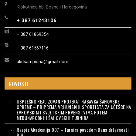
Klokotnica bb, Bosna i Hercegovina
+ 387 61243106
+ 387 61869354
+ 387 61567116
akdsampiona@gmail.com
NOVOSTI
USPJEŠNO REALIZOVAN PROJEKAT NABAVKA ŠAHOVSKE
OPREME – PRIPREMA VRHUNSKIH SPORTISTA ZA UČEŠĆE NA
EVROPSKIM I SVJETSKIM PRVENSTVIMA PUTEM
MEĐUNARODNIH ŠAHOVSKIH TURNIRA
Raspis Akademija 007 – Turnira povodom Dana državnosti
BiH