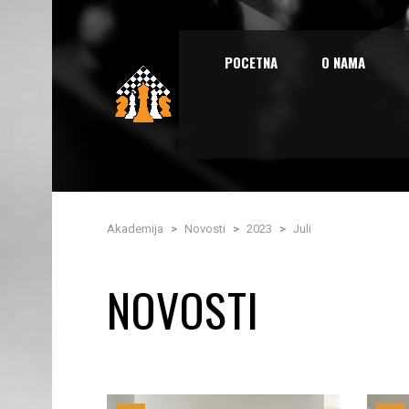
POCETNA
O NAMA
Akademija
>
Novosti
>
2023
>
Juli
NOVOSTI