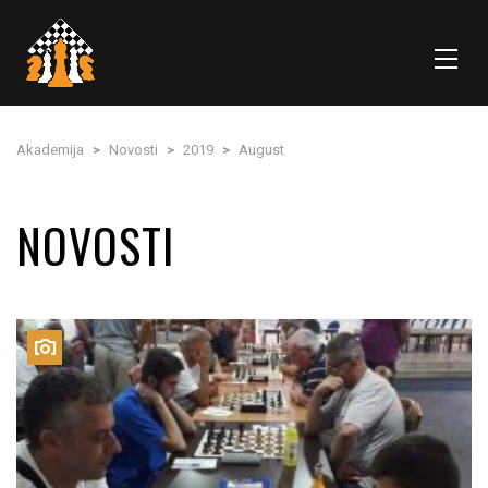
Akademija
>
Novosti
>
2019
>
August
NOVOSTI