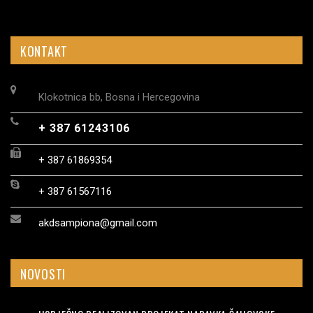
KONTAKT
Klokotnica bb, Bosna i Hercegovina
+ 387 61243106
+ 387 61869354
+ 387 61567116
akdsampiona@gmail.com
NOVOSTI