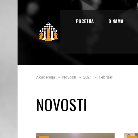
POCETNA
O NAMA
Akademija
>
Novosti
>
2021
>
Februar
NOVOSTI