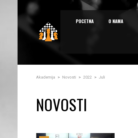
POCETNA
O NAMA
Akademija
>
Novosti
>
2022
>
Juli
NOVOSTI