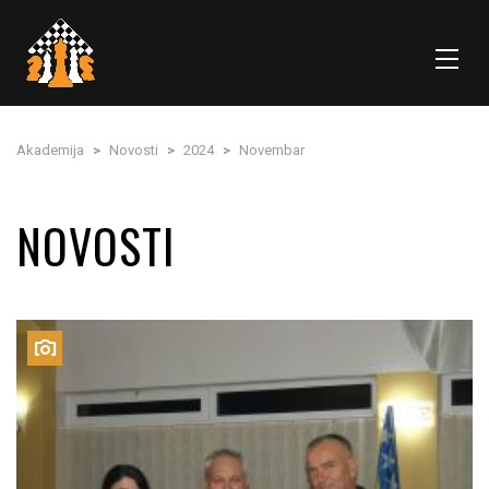
Akademija
>
Novosti
>
2024
>
Novembar
NOVOSTI