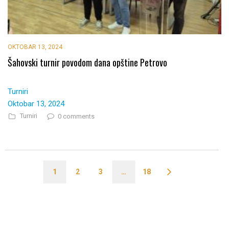
OKTOBAR 13, 2024
Šahovski turnir povodom dana opštine Petrovo
Turniri
Oktobar 13, 2024
Turniri
0 comments
1
2
3
…
18