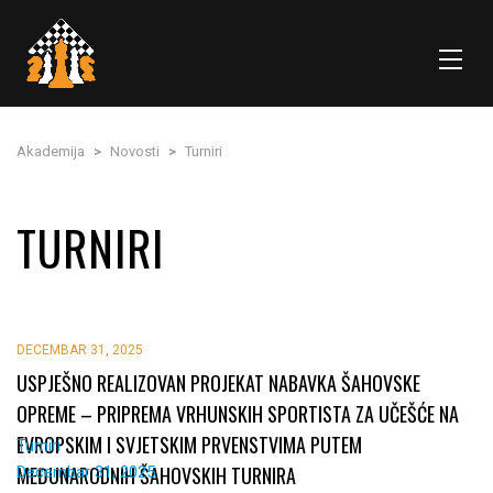
Akademija
>
Novosti
>
Turniri
TURNIRI
DECEMBAR 31, 2025
USPJEŠNO REALIZOVAN PROJEKAT NABAVKA ŠAHOVSKE
OPREME – PRIPREMA VRHUNSKIH SPORTISTA ZA UČEŠĆE NA
EVROPSKIM I SVJETSKIM PRVENSTVIMA PUTEM
Turniri
MEĐUNARODNIH ŠAHOVSKIH TURNIRA
Decembar 31, 2025