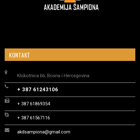
KONTAKT
Klokotnica bb, Bosna i Hercegovina
+ 387 61243106
+ 387 61869354
+ 387 61567116
akdsampiona@gmail.com