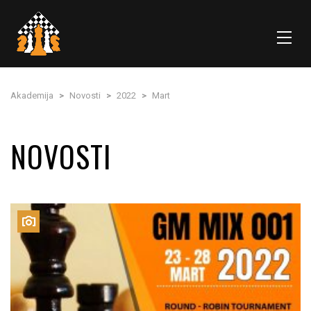
Akademija
>
Novosti
>
2022
>
Mart
NOVOSTI