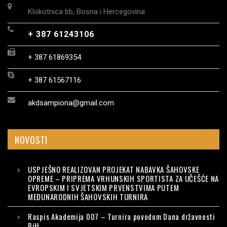
Klokotnica bb, Bosna i Hercegovina
+ 387 61243106
+ 387 61869354
+ 387 61567116
akdsampiona@gmail.com
NOVOSTI
USPJEŠNO REALIZOVAN PROJEKAT NABAVKA ŠAHOVSKE
OPREME – PRIPREMA VRHUNSKIH SPORTISTA ZA UČEŠĆE NA
EVROPSKIM I SVJETSKIM PRVENSTVIMA PUTEM
MEĐUNARODNIH ŠAHOVSKIH TURNIRA
Raspis Akademija 007 – Turnira povodom Dana državnosti
BiH