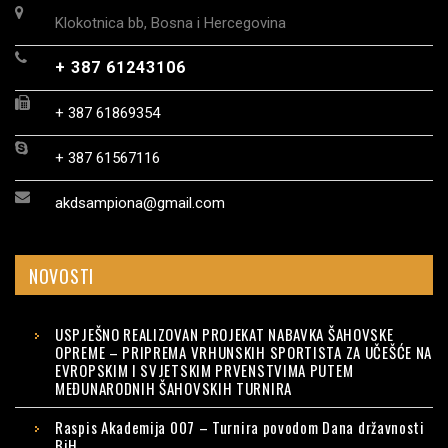
Klokotnica bb, Bosna i Hercegovina
+ 387 61243106
+ 387 61869354
+ 387 61567116
akdsampiona@gmail.com
NOVOSTI
USPJEŠNO REALIZOVAN PROJEKAT NABAVKA ŠAHOVSKE
OPREME – PRIPREMA VRHUNSKIH SPORTISTA ZA UČEŠĆE NA
EVROPSKIM I SVJETSKIM PRVENSTVIMA PUTEM
MEĐUNARODNIH ŠAHOVSKIH TURNIRA
Raspis Akademija 007 – Turnira povodom Dana državnosti
BiH