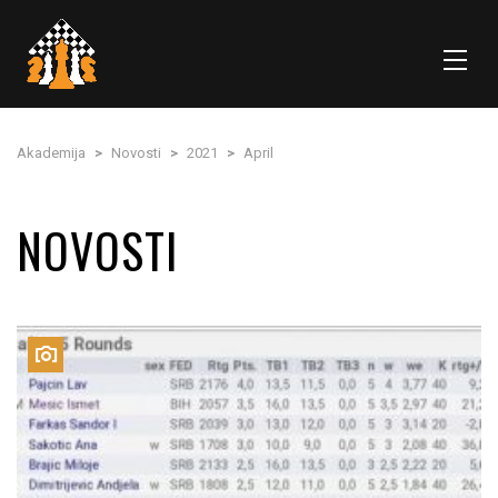
Akademija
>
Novosti
>
2021
>
April
NOVOSTI