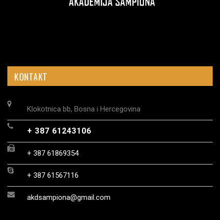
KONTAKT
Klokotnica bb, Bosna i Hercegovina
+ 387 61243106
+ 387 61869354
+ 387 61567116
akdsampiona@gmail.com