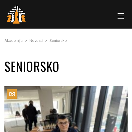
Akademija
>
Novosti
>
Seniorsko
SENIORSKO