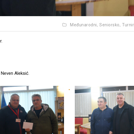
Međunarodni,
Seniorsko,
Turnir
r.
. Neven Aleksić.