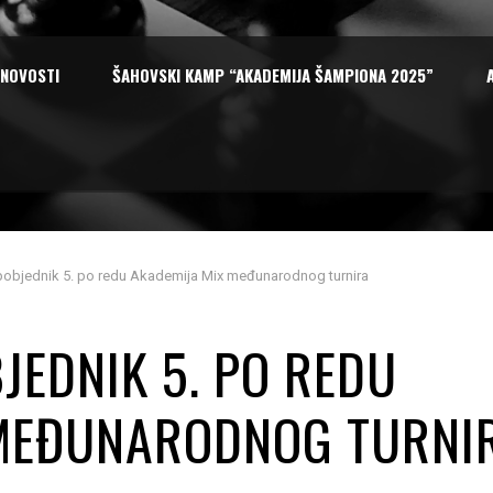
NOVOSTI
ŠAHOVSKI KAMP “AKADEMIJA ŠAMPIONA 2025”
pobjednik 5. po redu Akademija Mix međunarodnog turnira
JEDNIK 5. PO REDU
 MEĐUNARODNOG TURNI