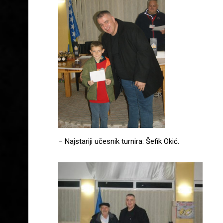
– Najstariji učesnik turnira: Šefik Okić.