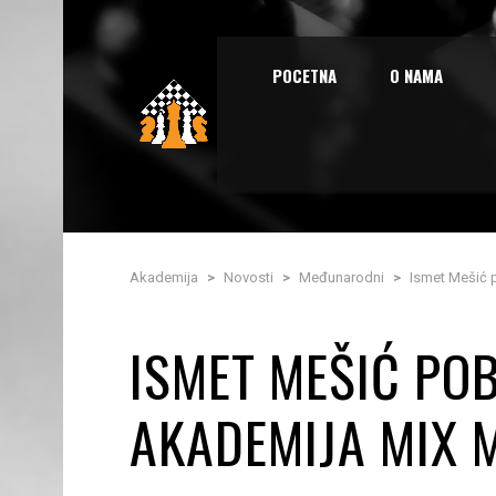
POCETNA
O NAMA
Akademija
>
Novosti
>
Međunarodni
>
Ismet Mešić 
ISMET MEŠIĆ POB
AKADEMIJA MIX