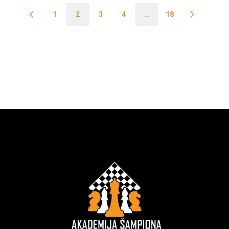
1
2
3
4
…
18