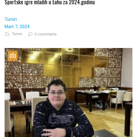
Sportske igre mladih u šahu za 2024.godinu
Turniri
Mart 7, 2024
Turniri
0 comments