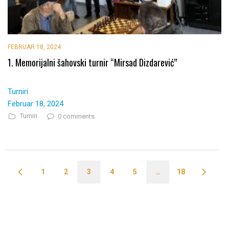
FEBRUAR 18, 2024
1. Memorijalni šahovski turnir “Mirsad Dizdarević”
Turniri
Februar 18, 2024
Turniri
0 comments
1
2
3
4
5
…
18