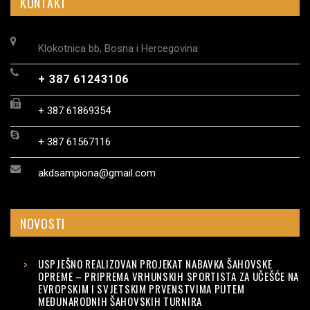
KONTAKT
Klokotnica bb, Bosna i Hercegovina
+ 387 61243106
+ 387 61869354
+ 387 61567116
akdsampiona@gmail.com
NOVOSTI
USPJEŠNO REALIZOVAN PROJEKAT NABAVKA ŠAHOVSKE
OPREME – PRIPREMA VRHUNSKIH SPORTISTA ZA UČEŠĆE NA
EVROPSKIM I SVJETSKIM PRVENSTVIMA PUTEM
MEĐUNARODNIH ŠAHOVSKIH TURNIRA