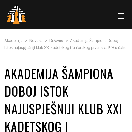
Akademija
>
Novosti
>
Državno
>
Akademija Šampiona Doboj
Istok najuspješniji klub XXI kadetskog i juniorskog prvenstva BiH u šahu
AKADEMIJA ŠAMPIONA
DOBOJ ISTOK
NAJUSPJEŠNIJI KLUB XXI
KADETSKOG I