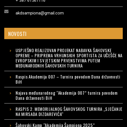
+ 387 61567116
akdsampiona@gmail.com
NOVOSTI
USPJEŠNO REALIZOVAN PROJEKAT NABAVKA ŠAHOVSKE
OPREME – PRIPREMA VRHUNSKIH SPORTISTA ZA UČEŠĆE NA
EVROPSKIM I SVJETSKIM PRVENSTVIMA PUTEM
MEĐUNARODNIH ŠAHOVSKIH TURNIRA
Raspis Akademija 007 – Turnira povodom Dana državnosti
BiH
Najava međunarodnog “Akademija 007” turnira povodom
Dana državnosti BiH
RASPIS 2. MEMORIJALNOG ŠAHOVSKOG TURNIRA „SJEĆANJE
NA MIRSADA DIZDAREVIĆA“
Šahovski Kamp “Akademija Šampiona 2025”