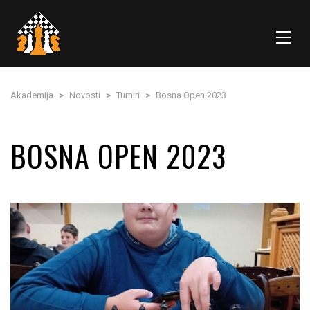
Akademija
>
Novosti
>
Turniri
>
Bosna Open 2023
BOSNA OPEN 2023