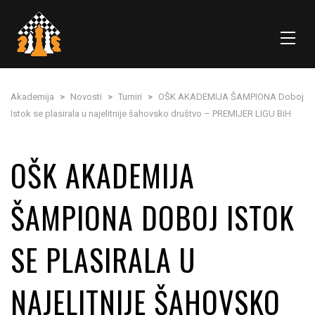
Akademija
>
Novosti
>
Turniri
>
OŠK AKADEMIJA ŠAMPIONA Doboj
Istok se plasirala u najelitnije šahovsko društvo – PREMIJER LIGU BiH
OŠK AKADEMIJA
ŠAMPIONA DOBOJ ISTOK
SE PLASIRALA U
NAJELITNIJE ŠAHOVSKO