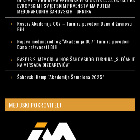
OPREME – PRIPREMA VRHUNSKIH SPORTISTA ZA UČEŠĆE NA
EVROPSKIM I SVJETSKIM PRVENSTVIMA PUTEM
MEĐUNARODNIH ŠAHOVSKIH TURNIRA
Raspis Akademija 007 – Turnira povodom Dana državnosti
BiH
Najava međunarodnog “Akademija 007” turnira povodom
Dana državnosti BiH
RASPIS 2. MEMORIJALNOG ŠAHOVSKOG TURNIRA „SJEĆANJE
NA MIRSADA DIZDAREVIĆA“
Šahovski Kamp “Akademija Šampiona 2025”
MEDIJSKI POKROVITELJ